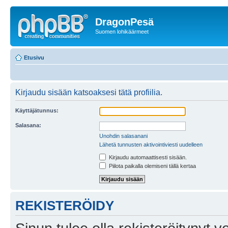
DragonPesä
Suomen lohikäärmeet
Etusivu
Kirjaudu sisään katsoaksesi tätä profiilia.
Käyttäjätunnus:
Salasana:
Unohdin salasanani
Lähetä tunnusten aktivointiviesti uudelleen
Kirjaudu automaattisesti sisään.
Piilota paikalla olemiseni tällä kertaa
REKISTERÖIDY