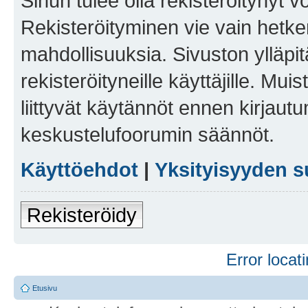
Sinun tulee olla rekisteröitynyt v
Rekisteröityminen vie vain hetken
mahdollisuuksia. Sivuston ylläpit
rekisteröityneille käyttäjille. Mu
liittyvät käytännöt ennen kirjau
keskustelufoorumin säännöt.
Käyttöehdot
|
Yksityisyyden s
Rekisteröidy
Error locati
Etusivu