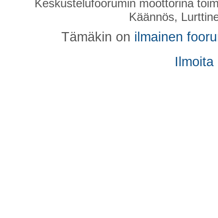
Keskustelufoorumin moottorina toim
Käännös, Lurttin
Tämäkin on
ilmainen foor
Ilmoita