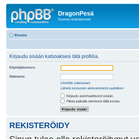
DragonPesä
Suomen lohikäärmeet
Etusivu
Kirjaudu sisään katsoaksesi tätä profiilia.
Käyttäjätunnus:
Salasana:
Unohdin salasanani
Lähetä tunnusten aktivointiviesti uudelleen
Kirjaudu automaattisesti sisään.
Piilota paikalla olemiseni tällä kertaa
REKISTERÖIDY