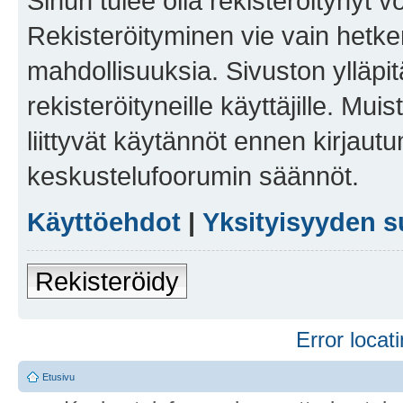
Sinun tulee olla rekisteröitynyt v
Rekisteröityminen vie vain hetken
mahdollisuuksia. Sivuston ylläpit
rekisteröityneille käyttäjille. Mu
liittyvät käytännöt ennen kirjau
keskustelufoorumin säännöt.
Käyttöehdot
|
Yksityisyyden s
Rekisteröidy
Error locati
Etusivu