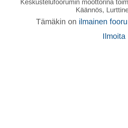
Keskustelufoorumin moottorina toim
Käännös, Lurttin
Tämäkin on
ilmainen foor
Ilmoita