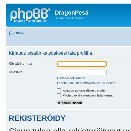
DragonPesä
Suomen lohikäärmeet
Etusivu
Kirjaudu sisään katsoaksesi tätä profiilia.
Käyttäjätunnus:
Salasana:
Unohdin salasanani
Lähetä tunnusten aktivointiviesti uudelleen
Kirjaudu automaattisesti sisään.
Piilota paikalla olemiseni tällä kertaa
REKISTERÖIDY