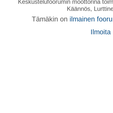
Keskustelufoorumin moottorina toim
Käännös, Lurttin
Tämäkin on
ilmainen foor
Ilmoita