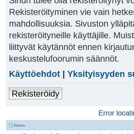
Sinun tulee olla rekisteröitynyt v
Rekisteröityminen vie vain hetken
mahdollisuuksia. Sivuston ylläpit
rekisteröityneille käyttäjille. Mu
liittyvät käytännöt ennen kirjau
keskustelufoorumin säännöt.
Käyttöehdot
|
Yksityisyyden s
Rekisteröidy
Error locati
Etusivu