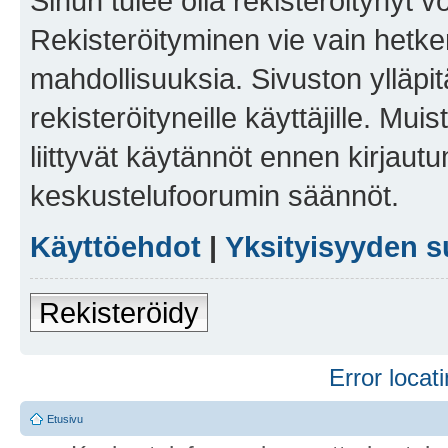
Sinun tulee olla rekisteröitynyt v
Rekisteröityminen vie vain hetken
mahdollisuuksia. Sivuston ylläpit
rekisteröityneille käyttäjille. Mu
liittyvät käytännöt ennen kirjau
keskustelufoorumin säännöt.
Käyttöehdot
|
Yksityisyyden s
Rekisteröidy
Error locati
Etusivu