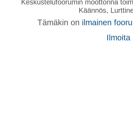
Keskustelufoorumin moottorina toim
Käännös, Lurttin
Tämäkin on
ilmainen foor
Ilmoita