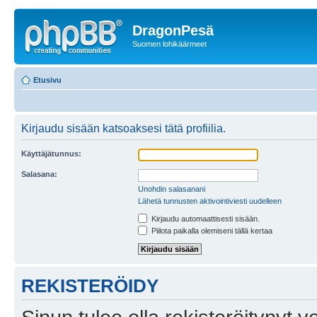
DragonPesä
Suomen lohikäärmeet
Etusivu
Kirjaudu sisään katsoaksesi tätä profiilia.
Käyttäjätunnus:
Salasana:
Unohdin salasanani
Lähetä tunnusten aktivointiviesti uudelleen
Kirjaudu automaattisesti sisään.
Piilota paikalla olemiseni tällä kertaa
REKISTERÖIDY