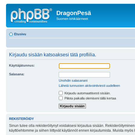
DragonPesä
Suomen lohikäärmeet
Etusivu
Kirjaudu sisään katsoaksesi tätä profiilia.
Käyttäjätunnus:
Salasana:
Unohdin salasanani
Lähetä tunnusten aktivointiviesti uudelleen
Kirjaudu automaattisesti sisään.
Piilota paikalla olemiseni tällä kertaa
REKISTERÖIDY
Sinun tulee olla rekisteröitynyt voidaksesi kirjautua sisään. Rekisteröityminen 
käyttöehtomme ja siihen liittyvät käytännöt ennen kirjautumista. Muista myös