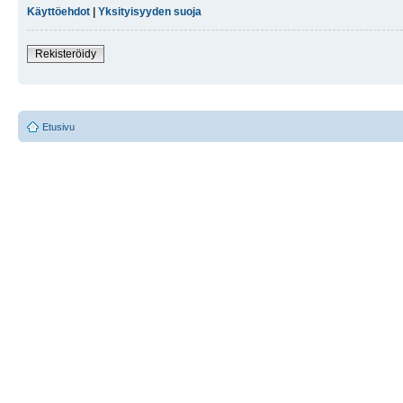
Käyttöehdot
|
Yksityisyyden suoja
Rekisteröidy
Etusivu