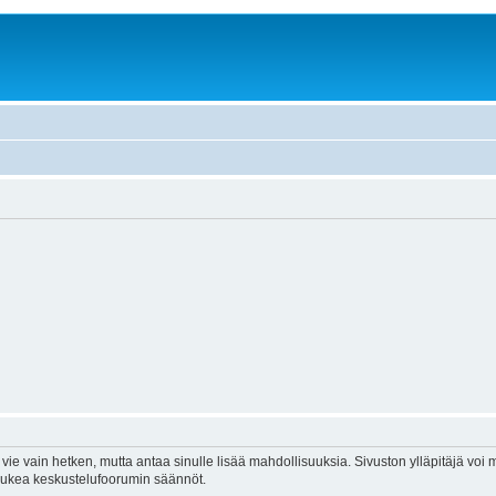
vie vain hetken, mutta antaa sinulle lisää mahdollisuuksia. Sivuston ylläpitäjä voi my
 lukea keskustelufoorumin säännöt.