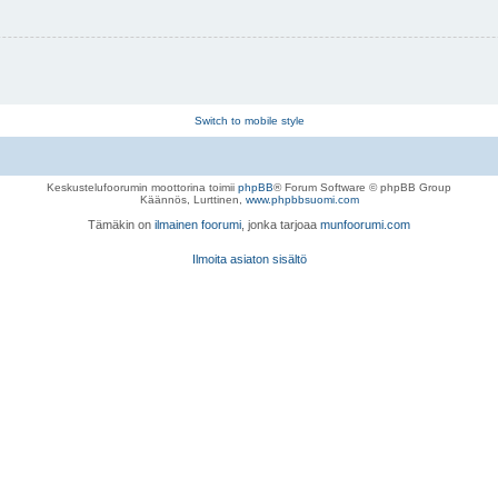
Switch to mobile style
Keskustelufoorumin moottorina toimii
phpBB
® Forum Software © phpBB Group
Käännös, Lurttinen,
www.phpbbsuomi.com
Tämäkin on
ilmainen foorumi
, jonka tarjoaa
munfoorumi.com
Ilmoita asiaton sisältö