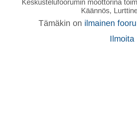
Keskustelufoorumin moottorina toim
Käännös, Lurttin
Tämäkin on
ilmainen foor
Ilmoita