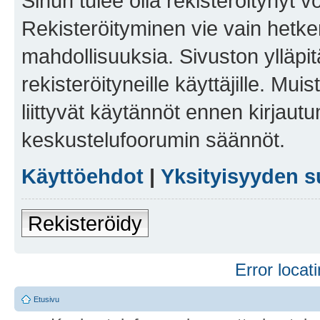
Sinun tulee olla rekisteröitynyt v
Rekisteröityminen vie vain hetken
mahdollisuuksia. Sivuston ylläpit
rekisteröityneille käyttäjille. Mu
liittyvät käytännöt ennen kirjau
keskustelufoorumin säännöt.
Käyttöehdot
|
Yksityisyyden s
Rekisteröidy
Error locati
Etusivu