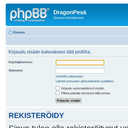
DragonPesä
Suomen lohikäärmeet
Etusivu
Kirjaudu sisään katsoaksesi tätä profiilia.
Käyttäjätunnus:
Salasana:
Unohdin salasanani
Lähetä tunnusten aktivointiviesti uudelleen
Kirjaudu automaattisesti sisään.
Piilota paikalla olemiseni tällä kertaa
REKISTERÖIDY