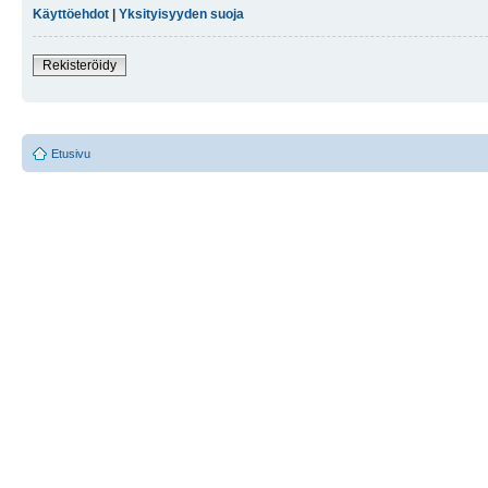
Käyttöehdot
|
Yksityisyyden suoja
Rekisteröidy
Etusivu