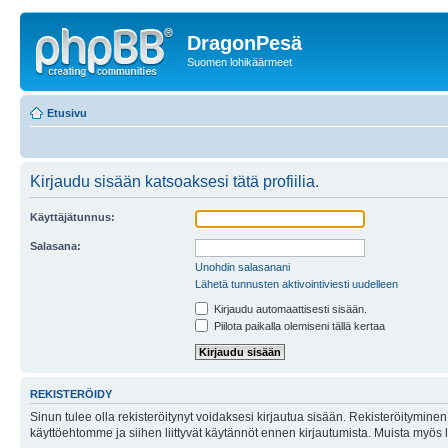
DragonPesä
Suomen lohikäärmeet
Etusivu
Kirjaudu sisään katsoaksesi tätä profiilia.
Käyttäjätunnus:
Salasana:
Unohdin salasanani
Lähetä tunnusten aktivointiviesti uudelleen
Kirjaudu automaattisesti sisään.
Piilota paikalla olemiseni tällä kertaa
REKISTERÖIDY
Sinun tulee olla rekisteröitynyt voidaksesi kirjautua sisään. Rekisteröityminen 
käyttöehtomme ja siihen liittyvät käytännöt ennen kirjautumista. Muista myös