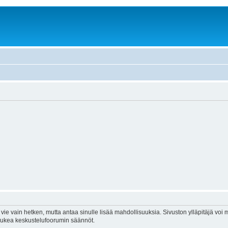
vie vain hetken, mutta antaa sinulle lisää mahdollisuuksia. Sivuston ylläpitäjä voi my
 lukea keskustelufoorumin säännöt.