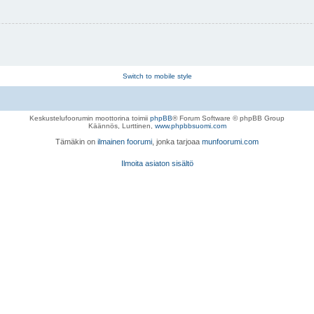
Switch to mobile style
Keskustelufoorumin moottorina toimii
phpBB
® Forum Software © phpBB Group
Käännös, Lurttinen,
www.phpbbsuomi.com
Tämäkin on
ilmainen foorumi
, jonka tarjoaa
munfoorumi.com
Ilmoita asiaton sisältö