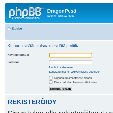
DragonPesä
Suomen lohikäärmeet
Etusivu
Kirjaudu sisään katsoaksesi tätä profiilia.
Käyttäjätunnus:
Salasana:
Unohdin salasanani
Lähetä tunnusten aktivointiviesti uudelleen
Kirjaudu automaattisesti sisään.
Piilota paikalla olemiseni tällä kertaa
REKISTERÖIDY