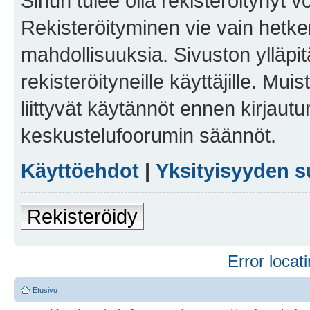
Sinun tulee olla rekisteröitynyt v
Rekisteröityminen vie vain hetken
mahdollisuuksia. Sivuston ylläpit
rekisteröityneille käyttäjille. Mu
liittyvät käytännöt ennen kirjau
keskustelufoorumin säännöt.
Käyttöehdot
|
Yksityisyyden s
Rekisteröidy
Error locati
Etusivu