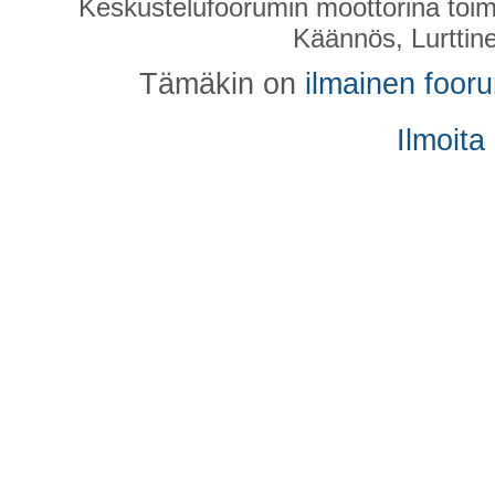
Keskustelufoorumin moottorina toim
Käännös, Lurttin
Tämäkin on
ilmainen foor
Ilmoita