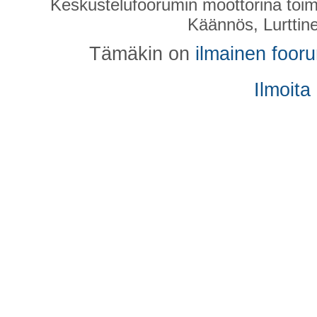
Keskustelufoorumin moottorina toim
Käännös, Lurttin
Tämäkin on
ilmainen foor
Ilmoita