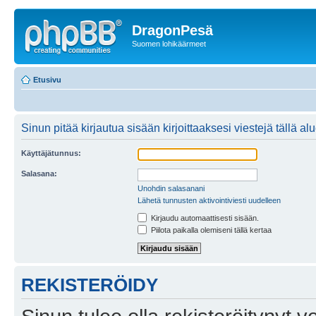
DragonPesä
Suomen lohikäärmeet
Etusivu
Sinun pitää kirjautua sisään kirjoittaaksesi viestejä tällä al
Käyttäjätunnus:
Salasana:
Unohdin salasanani
Lähetä tunnusten aktivointiviesti uudelleen
Kirjaudu automaattisesti sisään.
Piilota paikalla olemiseni tällä kertaa
REKISTERÖIDY