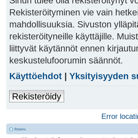
Sinun tulee olla rekisteröitynyt v
Rekisteröityminen vie vain hetken
mahdollisuuksia. Sivuston ylläpit
rekisteröityneille käyttäjille. Mu
liittyvät käytännöt ennen kirjau
keskustelufoorumin säännöt.
Käyttöehdot
|
Yksityisyyden s
Rekisteröidy
Error locati
Etusivu