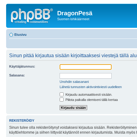
DragonPesä
Suomen lohikäärmeet
Etusivu
Sinun pitää kirjautua sisään kirjoittaaksesi viestejä tällä al
Käyttäjätunnus:
Salasana:
Unohdin salasanani
Lähetä tunnusten aktivointiviesti uudelleen
Kirjaudu automaattisesti sisään.
Piilota paikalla olemiseni tällä kertaa
REKISTERÖIDY
Sinun tulee olla rekisteröitynyt voidaksesi kirjautua sisään. Rekisteröityminen 
käyttöehtomme ja siihen liittyvät käytännöt ennen kirjautumista. Muista myös