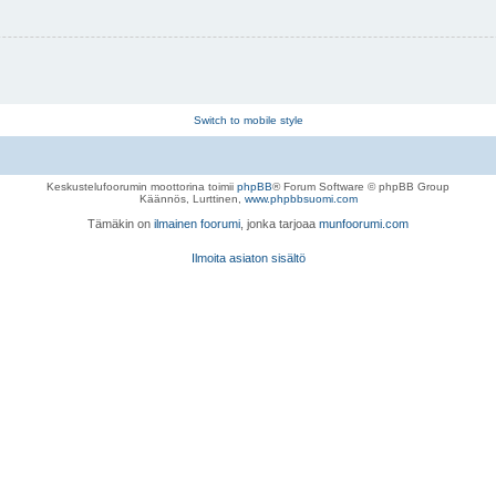
Switch to mobile style
Keskustelufoorumin moottorina toimii
phpBB
® Forum Software © phpBB Group
Käännös, Lurttinen,
www.phpbbsuomi.com
Tämäkin on
ilmainen foorumi
, jonka tarjoaa
munfoorumi.com
Ilmoita asiaton sisältö