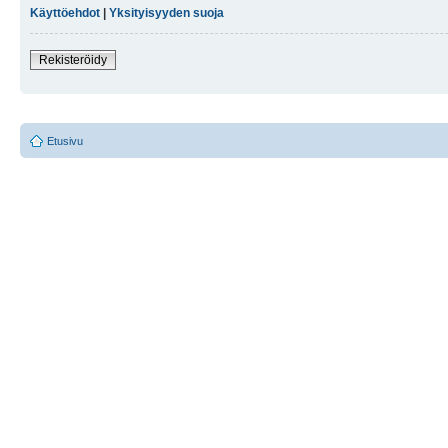
Käyttöehdot
|
Yksityisyyden suoja
Rekisteröidy
Etusivu