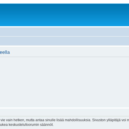
ueella
vie vain hetken, mutta antaa sinulle lisää mahdollisuuksia. Sivuston ylläpitäjä voi my
 lukea keskustelufoorumin säännöt.