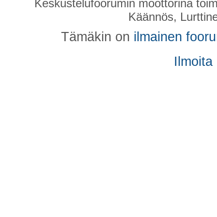
Keskustelufoorumin moottorina toim
Käännös, Lurttin
Tämäkin on
ilmainen foor
Ilmoita