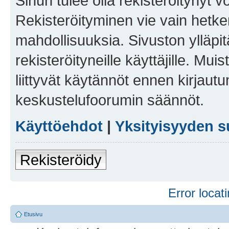
Sinun tulee olla rekisteröitynyt v
Rekisteröityminen vie vain hetken
mahdollisuuksia. Sivuston ylläpit
rekisteröityneille käyttäjille. Mu
liittyvät käytännöt ennen kirjau
keskustelufoorumin säännöt.
Käyttöehdot
|
Yksityisyyden s
Rekisteröidy
Error locati
Etusivu