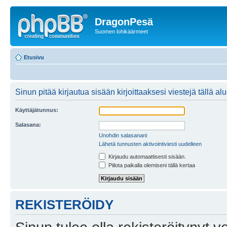
DragonPesä
Suomen lohikäärmeet
Etusivu
Sinun pitää kirjautua sisään kirjoittaaksesi viestejä tällä al
Käyttäjätunnus:
Salasana:
Unohdin salasanani
Lähetä tunnusten aktivointiviesti uudelleen
Kirjaudu automaattisesti sisään.
Piilota paikalla olemiseni tällä kertaa
REKISTERÖIDY