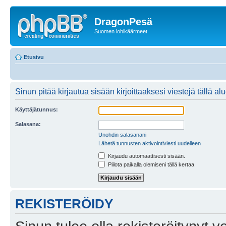
DragonPesä
Suomen lohikäärmeet
Etusivu
Sinun pitää kirjautua sisään kirjoittaaksesi viestejä tällä al
Käyttäjätunnus:
Salasana:
Unohdin salasanani
Lähetä tunnusten aktivointiviesti uudelleen
Kirjaudu automaattisesti sisään.
Piilota paikalla olemiseni tällä kertaa
REKISTERÖIDY