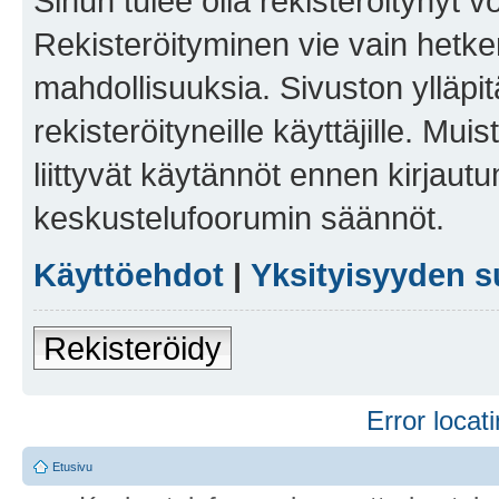
Sinun tulee olla rekisteröitynyt v
Rekisteröityminen vie vain hetken
mahdollisuuksia. Sivuston ylläpit
rekisteröityneille käyttäjille. Mu
liittyvät käytännöt ennen kirjau
keskustelufoorumin säännöt.
Käyttöehdot
|
Yksityisyyden s
Rekisteröidy
Error locati
Etusivu