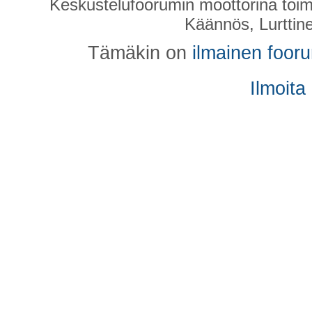
Keskustelufoorumin moottorina toim
Käännös, Lurttin
Tämäkin on
ilmainen foor
Ilmoita