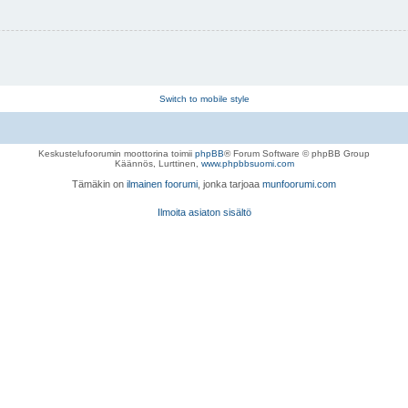
Switch to mobile style
Keskustelufoorumin moottorina toimii
phpBB
® Forum Software © phpBB Group
Käännös, Lurttinen,
www.phpbbsuomi.com
Tämäkin on
ilmainen foorumi
, jonka tarjoaa
munfoorumi.com
Ilmoita asiaton sisältö