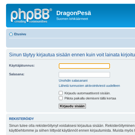
DragonPesä
Suomen lohikäärmeet
Etusivu
Sinun täytyy kirjautua sisään ennen kuin voit lainata kirjoitu
Käyttäjätunnus:
Salasana:
Unohdin salasanani
Lähetä tunnusten aktivointiviesti uudelleen
Kirjaudu automaattisesti sisään.
Piilota paikalla olemiseni tällä kertaa
REKISTERÖIDY
Sinun tulee olla rekisteröitynyt voidaksesi kirjautua sisään. Rekisteröityminen 
käyttöehtomme ja siihen liittyvät käytännöt ennen kirjautumista. Muista myös