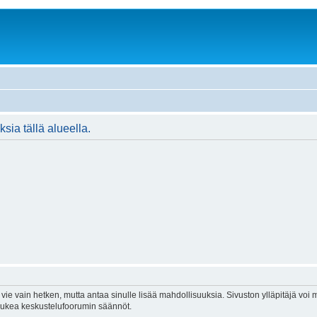
ksia tällä alueella.
vie vain hetken, mutta antaa sinulle lisää mahdollisuuksia. Sivuston ylläpitäjä voi my
 lukea keskustelufoorumin säännöt.