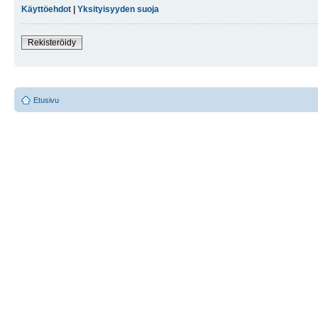
Käyttöehdot
|
Yksityisyyden suoja
Rekisteröidy
Etusivu