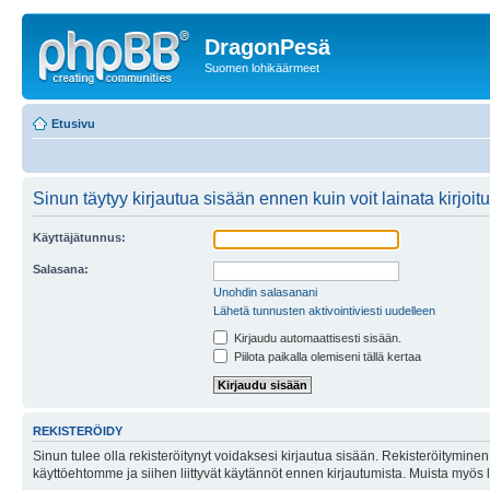
DragonPesä
Suomen lohikäärmeet
Etusivu
Sinun täytyy kirjautua sisään ennen kuin voit lainata kirjoitu
Käyttäjätunnus:
Salasana:
Unohdin salasanani
Lähetä tunnusten aktivointiviesti uudelleen
Kirjaudu automaattisesti sisään.
Piilota paikalla olemiseni tällä kertaa
REKISTERÖIDY
Sinun tulee olla rekisteröitynyt voidaksesi kirjautua sisään. Rekisteröityminen 
käyttöehtomme ja siihen liittyvät käytännöt ennen kirjautumista. Muista myös