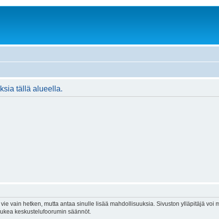
ksia tällä alueella.
vie vain hetken, mutta antaa sinulle lisää mahdollisuuksia. Sivuston ylläpitäjä voi my
 lukea keskustelufoorumin säännöt.