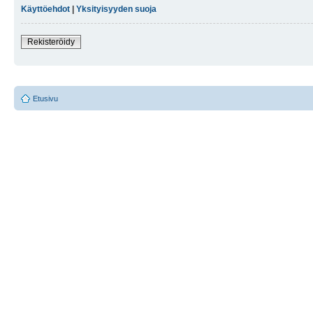
Käyttöehdot
|
Yksityisyyden suoja
Rekisteröidy
Etusivu