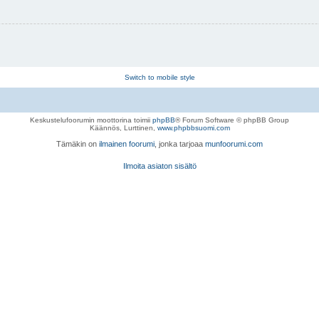
Switch to mobile style
Keskustelufoorumin moottorina toimii
phpBB
® Forum Software © phpBB Group
Käännös, Lurttinen,
www.phpbbsuomi.com
Tämäkin on
ilmainen foorumi
, jonka tarjoaa
munfoorumi.com
Ilmoita asiaton sisältö