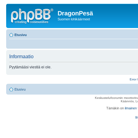
DragonPesä
Suomen lohikäärmeet
Etusivu
Informaatio
Pyytämääsi viestiä ei ole.
Error 
Etusivu
Keskustelufoorumin moottorina
Käännös, Lu
Tämäkin on
ilmainen
Il