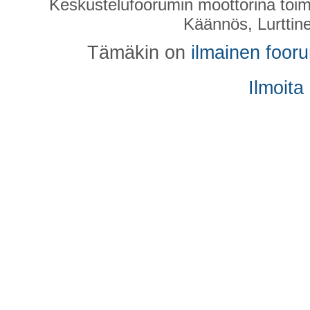
Keskustelufoorumin moottorina toim
Käännös, Lurttin
Tämäkin on
ilmainen foor
Ilmoita