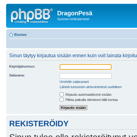
DragonPesä
Suomen lohikäärmeet
Etusivu
Sinun täytyy kirjautua sisään ennen kuin voit lainata kirjoitu
Käyttäjätunnus:
Salasana:
Unohdin salasanani
Lähetä tunnusten aktivointiviesti uudelleen
Kirjaudu automaattisesti sisään.
Piilota paikalla olemiseni tällä kertaa
REKISTERÖIDY