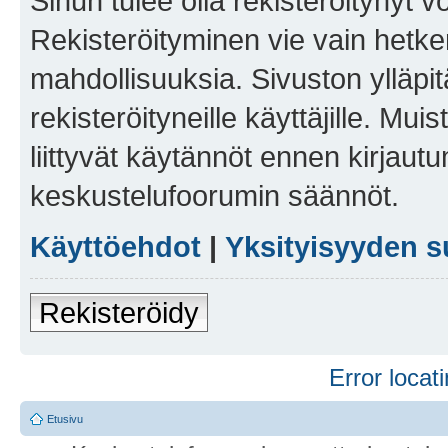
Sinun tulee olla rekisteröitynyt v
Rekisteröityminen vie vain hetken
mahdollisuuksia. Sivuston ylläpit
rekisteröityneille käyttäjille. Mu
liittyvät käytännöt ennen kirjau
keskustelufoorumin säännöt.
Käyttöehdot
|
Yksityisyyden s
Rekisteröidy
Error locati
Etusivu