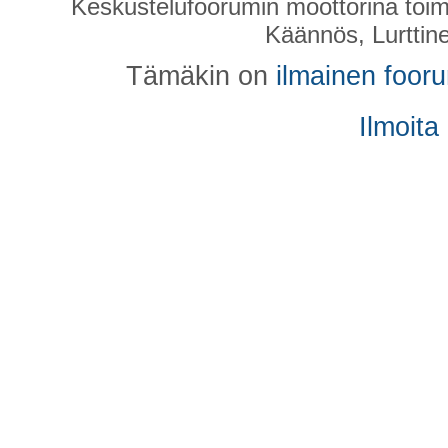
Keskustelufoorumin moottorina toim
Käännös, Lurttin
Tämäkin on
ilmainen foor
Ilmoita