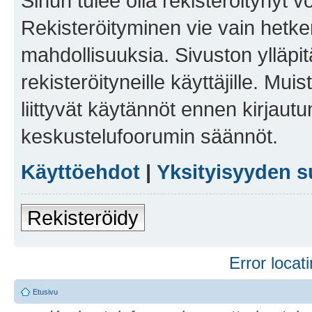
Sinun tulee olla rekisteröitynyt v
Rekisteröityminen vie vain hetken
mahdollisuuksia. Sivuston ylläpit
rekisteröityneille käyttäjille. Mu
liittyvät käytännöt ennen kirjau
keskustelufoorumin säännöt.
Käyttöehdot
|
Yksityisyyden s
Rekisteröidy
Error locati
Etusivu