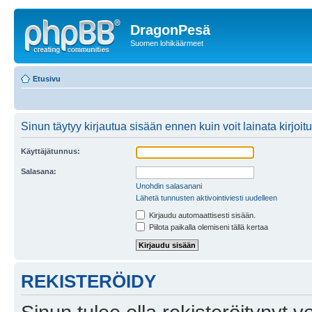
DragonPesä
Suomen lohikäärmeet
Etusivu
Sinun täytyy kirjautua sisään ennen kuin voit lainata kirjoitu
Käyttäjätunnus:
Salasana:
Unohdin salasanani
Lähetä tunnusten aktivointiviesti uudelleen
Kirjaudu automaattisesti sisään.
Piilota paikalla olemiseni tällä kertaa
REKISTERÖIDY