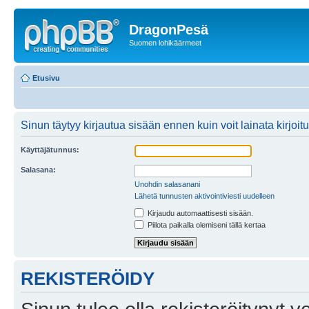
DragonPesä
Suomen lohikäärmeet
Etusivu
Sinun täytyy kirjautua sisään ennen kuin voit lainata kirjoitu
Käyttäjätunnus:
Salasana:
Unohdin salasanani
Lähetä tunnusten aktivointiviesti uudelleen
Kirjaudu automaattisesti sisään.
Piilota paikalla olemiseni tällä kertaa
REKISTERÖIDY