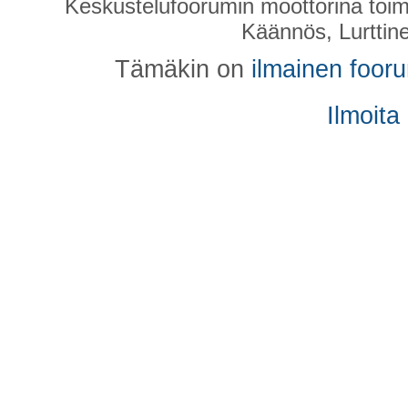
Keskustelufoorumin moottorina toim
Käännös, Lurttin
Tämäkin on
ilmainen foor
Ilmoita