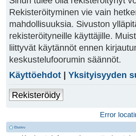
Sinun tulee olla rekisteröitynyt v
Rekisteröityminen vie vain hetken
mahdollisuuksia. Sivuston ylläpit
rekisteröityneille käyttäjille. Mu
liittyvät käytännöt ennen kirjau
keskustelufoorumin säännöt.
Käyttöehdot
|
Yksityisyyden s
Rekisteröidy
Error locati
Etusivu