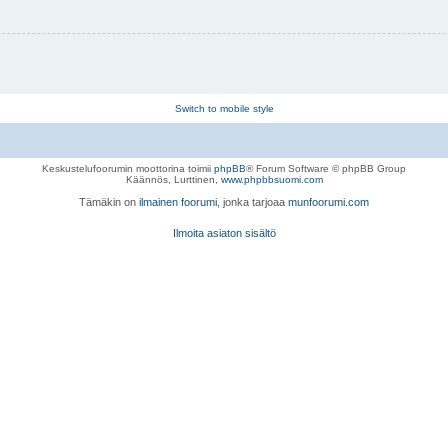
Switch to mobile style
Keskustelufoorumin moottorina toimii
phpBB
® Forum Software © phpBB Group
Käännös, Lurttinen,
www.phpbbsuomi.com
Tämäkin on
ilmainen foorumi
, jonka tarjoaa
munfoorumi.com
Ilmoita asiaton sisältö