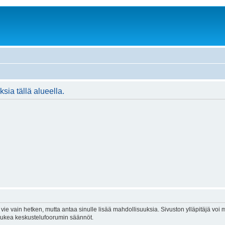
ksia tällä alueella.
vie vain hetken, mutta antaa sinulle lisää mahdollisuuksia. Sivuston ylläpitäjä voi my
 lukea keskustelufoorumin säännöt.