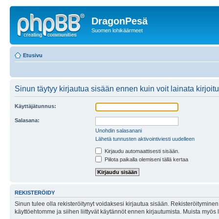
DragonPesä
Suomen lohikäärmeet
Etusivu
Sinun täytyy kirjautua sisään ennen kuin voit lainata kirjoitu
Käyttäjätunnus:
Salasana:
Unohdin salasanani
Lähetä tunnusten aktivointiviesti uudelleen
Kirjaudu automaattisesti sisään.
Piilota paikalla olemiseni tällä kertaa
REKISTERÖIDY
Sinun tulee olla rekisteröitynyt voidaksesi kirjautua sisään. Rekisteröityminen 
käyttöehtomme ja siihen liittyvät käytännöt ennen kirjautumista. Muista myös