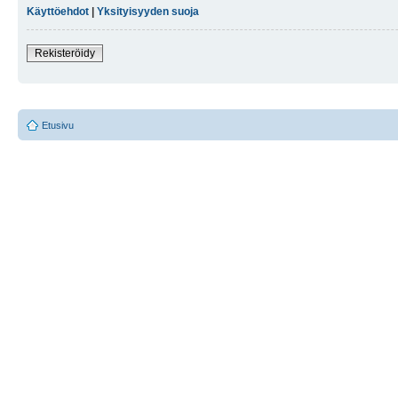
Käyttöehdot
|
Yksityisyyden suoja
Rekisteröidy
Etusivu