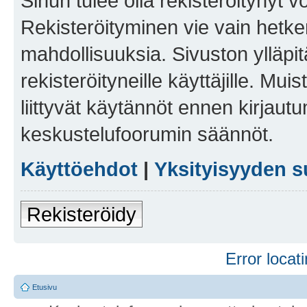
Sinun tulee olla rekisteröitynyt v
Rekisteröityminen vie vain hetken
mahdollisuuksia. Sivuston ylläpit
rekisteröityneille käyttäjille. Mu
liittyvät käytännöt ennen kirjau
keskustelufoorumin säännöt.
Käyttöehdot
|
Yksityisyyden s
Rekisteröidy
Error locati
Etusivu