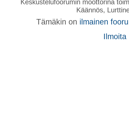
Keskustelufoorumin moottorina toim
Käännös, Lurttin
Tämäkin on
ilmainen foor
Ilmoita