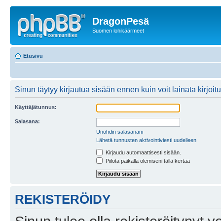
DragonPesä
Suomen lohikäärmeet
Etusivu
Sinun täytyy kirjautua sisään ennen kuin voit lainata kirjoitu
Käyttäjätunnus:
Salasana:
Unohdin salasanani
Lähetä tunnusten aktivointiviesti uudelleen
Kirjaudu automaattisesti sisään.
Piilota paikalla olemiseni tällä kertaa
REKISTERÖIDY