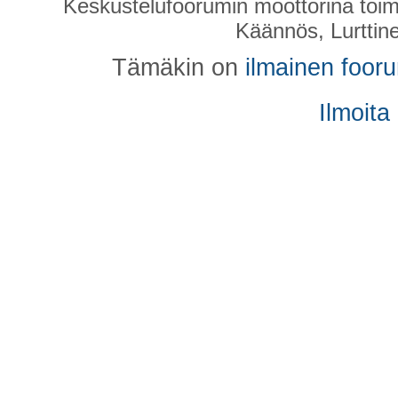
Keskustelufoorumin moottorina toim
Käännös, Lurttin
Tämäkin on
ilmainen foor
Ilmoita