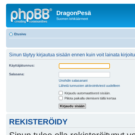
DragonPesä
Suomen lohikäärmeet
Etusivu
Sinun täytyy kirjautua sisään ennen kuin voit lainata kirjoitu
Käyttäjätunnus:
Salasana:
Unohdin salasanani
Lähetä tunnusten aktivointiviesti uudelleen
Kirjaudu automaattisesti sisään.
Piilota paikalla olemiseni tällä kertaa
REKISTERÖIDY