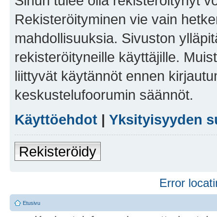
Sinun tulee olla rekisteröitynyt v
Rekisteröityminen vie vain hetken
mahdollisuuksia. Sivuston ylläpit
rekisteröityneille käyttäjille. Mu
liittyvät käytännöt ennen kirjau
keskustelufoorumin säännöt.
Käyttöehdot
|
Yksityisyyden s
Rekisteröidy
Error locati
Etusivu