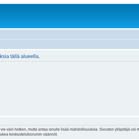
ksia tällä alueella.
vie vain hetken, mutta antaa sinulle lisää mahdollisuuksia. Sivuston ylläpitäjä voi my
 lukea keskustelufoorumin säännöt.