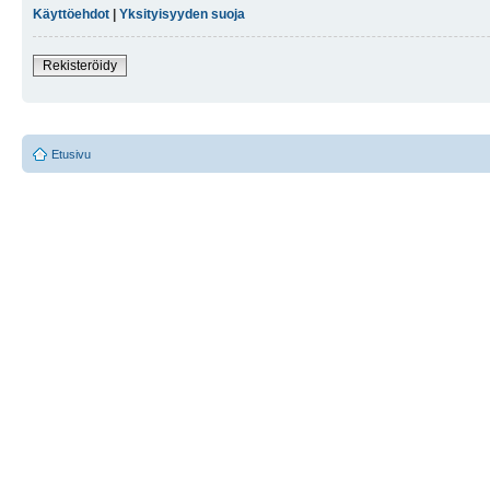
Käyttöehdot
|
Yksityisyyden suoja
Rekisteröidy
Etusivu