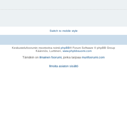
Switch to mobile style
Keskustelufoorumin moottorina toimii
phpBB
® Forum Software © phpBB Group
Käännös, Lurttinen,
www.phpbbsuomi.com
Tämäkin on
ilmainen foorumi
, jonka tarjoaa
munfoorumi.com
Ilmoita asiaton sisältö