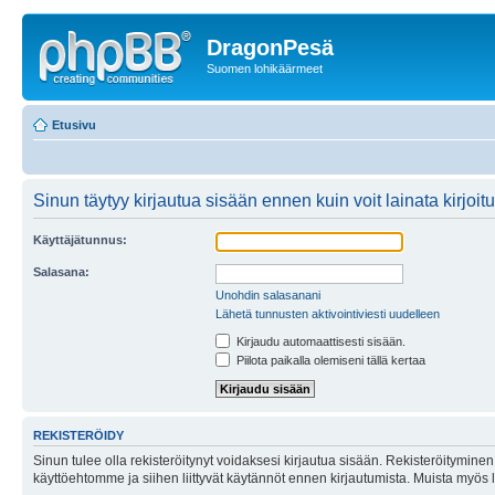
DragonPesä
Suomen lohikäärmeet
Etusivu
Sinun täytyy kirjautua sisään ennen kuin voit lainata kirjoitu
Käyttäjätunnus:
Salasana:
Unohdin salasanani
Lähetä tunnusten aktivointiviesti uudelleen
Kirjaudu automaattisesti sisään.
Piilota paikalla olemiseni tällä kertaa
REKISTERÖIDY
Sinun tulee olla rekisteröitynyt voidaksesi kirjautua sisään. Rekisteröityminen 
käyttöehtomme ja siihen liittyvät käytännöt ennen kirjautumista. Muista myös