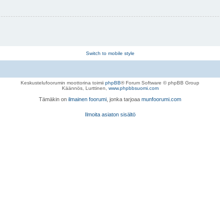
Switch to mobile style
Keskustelufoorumin moottorina toimii
phpBB
® Forum Software © phpBB Group
Käännös, Lurttinen,
www.phpbbsuomi.com
Tämäkin on
ilmainen foorumi
, jonka tarjoaa
munfoorumi.com
Ilmoita asiaton sisältö