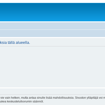
ksia tällä alueella.
vie vain hetken, mutta antaa sinulle lisää mahdollisuuksia. Sivuston ylläpitäjä voi my
 lukea keskustelufoorumin säännöt.