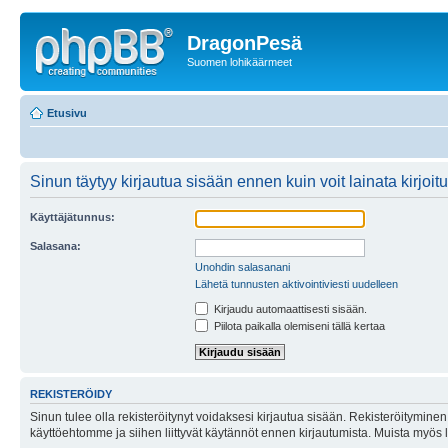
DragonPesä
Suomen lohikäärmeet
Etusivu
Sinun täytyy kirjautua sisään ennen kuin voit lainata kirjoitu
Käyttäjätunnus:
Salasana:
Unohdin salasanani
Lähetä tunnusten aktivointiviesti uudelleen
Kirjaudu automaattisesti sisään.
Piilota paikalla olemiseni tällä kertaa
REKISTERÖIDY
Sinun tulee olla rekisteröitynyt voidaksesi kirjautua sisään. Rekisteröityminen 
käyttöehtomme ja siihen liittyvät käytännöt ennen kirjautumista. Muista myös