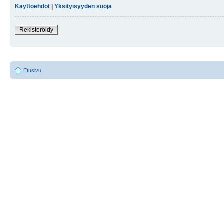
Käyttöehdot
|
Yksityisyyden suoja
Rekisteröidy
Etusivu