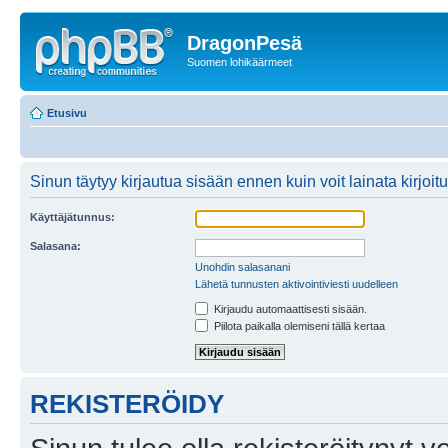
DragonPesä
Suomen lohikäärmeet
Etusivu
Sinun täytyy kirjautua sisään ennen kuin voit lainata kirjoitu
Käyttäjätunnus:
Salasana:
Unohdin salasanani
Lähetä tunnusten aktivointiviesti uudelleen
Kirjaudu automaattisesti sisään.
Piilota paikalla olemiseni tällä kertaa
REKISTERÖIDY