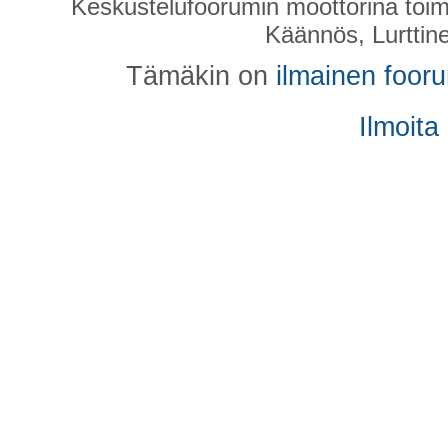
Keskustelufoorumin moottorina toim
Käännös, Lurttin
Tämäkin on
ilmainen foor
Ilmoita