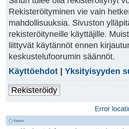
Sinun tulee olla rekisteröitynyt v
Rekisteröityminen vie vain hetken
mahdollisuuksia. Sivuston ylläpit
rekisteröityneille käyttäjille. Mu
liittyvät käytännöt ennen kirjau
keskustelufoorumin säännöt.
Käyttöehdot
|
Yksityisyyden s
Rekisteröidy
Error locati
Etusivu