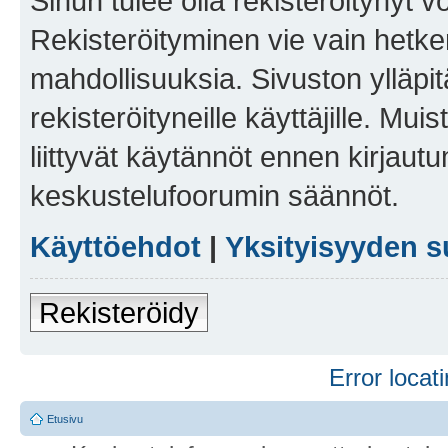
Sinun tulee olla rekisteröitynyt v
Rekisteröityminen vie vain hetken
mahdollisuuksia. Sivuston ylläpit
rekisteröityneille käyttäjille. Mu
liittyvät käytännöt ennen kirjau
keskustelufoorumin säännöt.
Käyttöehdot
|
Yksityisyyden s
Rekisteröidy
Error locati
Etusivu