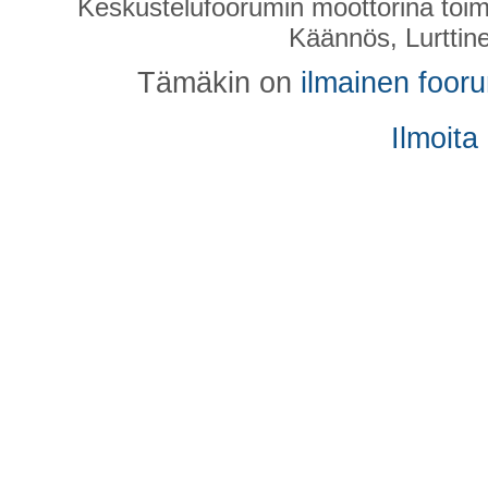
Keskustelufoorumin moottorina toim
Käännös, Lurttin
Tämäkin on
ilmainen foor
Ilmoita