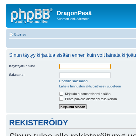
DragonPesä
Suomen lohikäärmeet
Etusivu
Sinun täytyy kirjautua sisään ennen kuin voit lainata kirjoitu
Käyttäjätunnus:
Salasana:
Unohdin salasanani
Lähetä tunnusten aktivointiviesti uudelleen
Kirjaudu automaattisesti sisään.
Piilota paikalla olemiseni tällä kertaa
REKISTERÖIDY