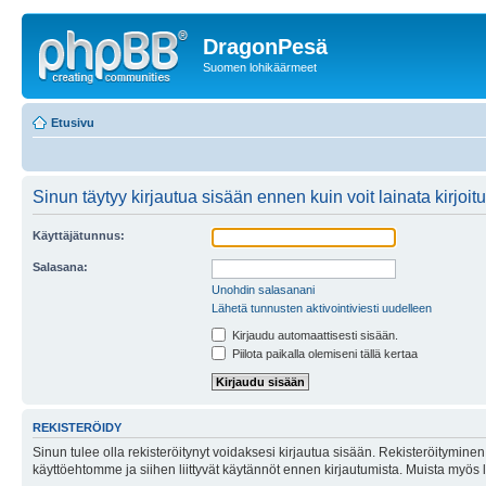
DragonPesä
Suomen lohikäärmeet
Etusivu
Sinun täytyy kirjautua sisään ennen kuin voit lainata kirjoitu
Käyttäjätunnus:
Salasana:
Unohdin salasanani
Lähetä tunnusten aktivointiviesti uudelleen
Kirjaudu automaattisesti sisään.
Piilota paikalla olemiseni tällä kertaa
REKISTERÖIDY
Sinun tulee olla rekisteröitynyt voidaksesi kirjautua sisään. Rekisteröityminen 
käyttöehtomme ja siihen liittyvät käytännöt ennen kirjautumista. Muista myös