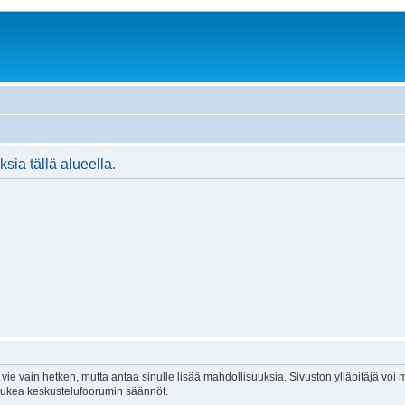
ksia tällä alueella.
vie vain hetken, mutta antaa sinulle lisää mahdollisuuksia. Sivuston ylläpitäjä voi my
 lukea keskustelufoorumin säännöt.