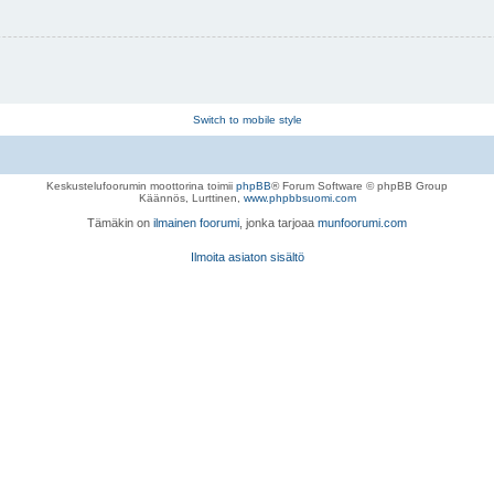
Switch to mobile style
Keskustelufoorumin moottorina toimii
phpBB
® Forum Software © phpBB Group
Käännös, Lurttinen,
www.phpbbsuomi.com
Tämäkin on
ilmainen foorumi
, jonka tarjoaa
munfoorumi.com
Ilmoita asiaton sisältö