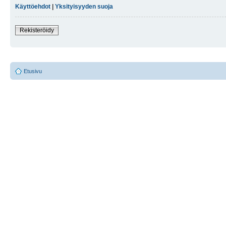
Käyttöehdot
|
Yksityisyyden suoja
Rekisteröidy
Etusivu