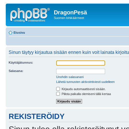
DragonPesä
Suomen lohikäärmeet
Etusivu
Sinun täytyy kirjautua sisään ennen kuin voit lainata kirjoitu
Käyttäjätunnus:
Salasana:
Unohdin salasanani
Lähetä tunnusten aktivointiviesti uudelleen
Kirjaudu automaattisesti sisään.
Piilota paikalla olemiseni tällä kertaa
REKISTERÖIDY