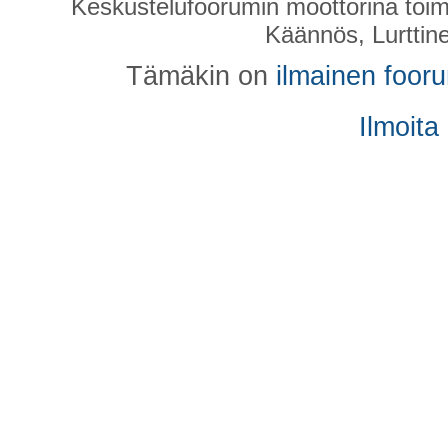
Keskustelufoorumin moottorina toim
Käännös, Lurttin
Tämäkin on
ilmainen foor
Ilmoita