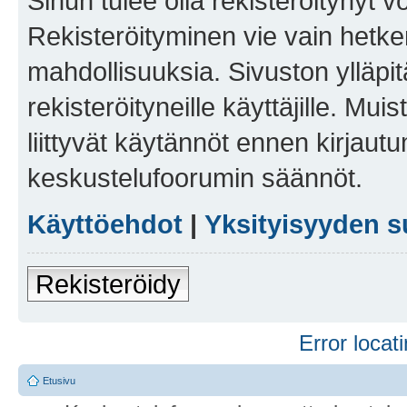
Sinun tulee olla rekisteröitynyt v
Rekisteröityminen vie vain hetken
mahdollisuuksia. Sivuston ylläpit
rekisteröityneille käyttäjille. Mu
liittyvät käytännöt ennen kirjau
keskustelufoorumin säännöt.
Käyttöehdot
|
Yksityisyyden s
Rekisteröidy
Error locati
Etusivu