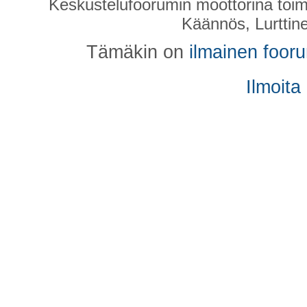
Keskustelufoorumin moottorina toim
Käännös, Lurttin
Tämäkin on
ilmainen foor
Ilmoita