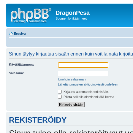
DragonPesä
Suomen lohikäärmeet
Etusivu
Sinun täytyy kirjautua sisään ennen kuin voit lainata kirjoitu
Käyttäjätunnus:
Salasana:
Unohdin salasanani
Lähetä tunnusten aktivointiviesti uudelleen
Kirjaudu automaattisesti sisään.
Piilota paikalla olemiseni tällä kertaa
REKISTERÖIDY