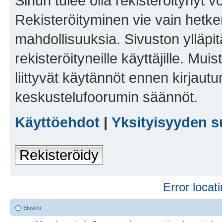
Sinun tulee olla rekisteröitynyt v
Rekisteröityminen vie vain hetken
mahdollisuuksia. Sivuston ylläpit
rekisteröityneille käyttäjille. Mu
liittyvät käytännöt ennen kirjau
keskustelufoorumin säännöt.
Käyttöehdot
|
Yksityisyyden s
Rekisteröidy
Error locati
Etusivu