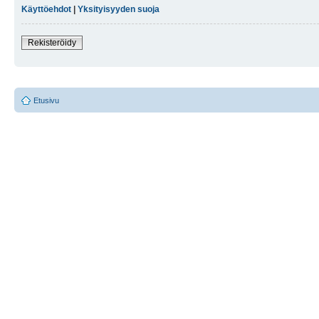
Käyttöehdot
|
Yksityisyyden suoja
Rekisteröidy
Etusivu