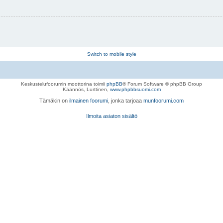
Switch to mobile style
Keskustelufoorumin moottorina toimii
phpBB
® Forum Software © phpBB Group
Käännös, Lurttinen,
www.phpbbsuomi.com
Tämäkin on
ilmainen foorumi
, jonka tarjoaa
munfoorumi.com
Ilmoita asiaton sisältö