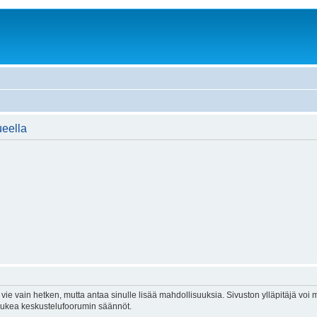
ueella
vie vain hetken, mutta antaa sinulle lisää mahdollisuuksia. Sivuston ylläpitäjä voi my
 lukea keskustelufoorumin säännöt.