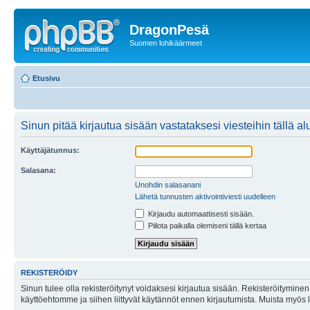
DragonPesä
Suomen lohikäärmeet
Etusivu
Sinun pitää kirjautua sisään vastataksesi viesteihin tällä al
Käyttäjätunnus:
Salasana:
Unohdin salasanani
Lähetä tunnusten aktivointiviesti uudelleen
Kirjaudu automaattisesti sisään.
Piilota paikalla olemiseni tällä kertaa
REKISTERÖIDY
Sinun tulee olla rekisteröitynyt voidaksesi kirjautua sisään. Rekisteröityminen 
käyttöehtomme ja siihen liittyvät käytännöt ennen kirjautumista. Muista myös