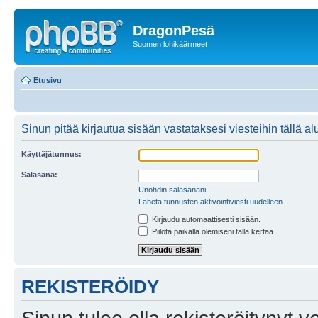
DragonPesä
Suomen lohikäärmeet
Etusivu
Sinun pitää kirjautua sisään vastataksesi viesteihin tällä al
Käyttäjätunnus:
Salasana:
Unohdin salasanani
Lähetä tunnusten aktivointiviesti uudelleen
Kirjaudu automaattisesti sisään.
Piilota paikalla olemiseni tällä kertaa
REKISTERÖIDY