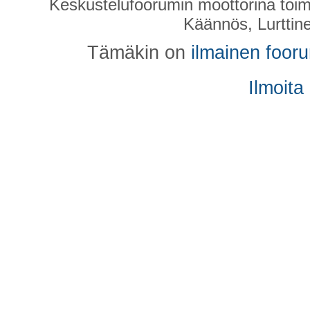
Keskustelufoorumin moottorina toim
Käännös, Lurttin
Tämäkin on
ilmainen foor
Ilmoita