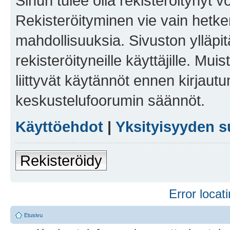
Sinun tulee olla rekisteröitynyt v
Rekisteröityminen vie vain hetken
mahdollisuuksia. Sivuston ylläpit
rekisteröityneille käyttäjille. Mu
liittyvät käytännöt ennen kirjau
keskustelufoorumin säännöt.
Käyttöehdot
|
Yksityisyyden s
Rekisteröidy
Error locati
Etusivu