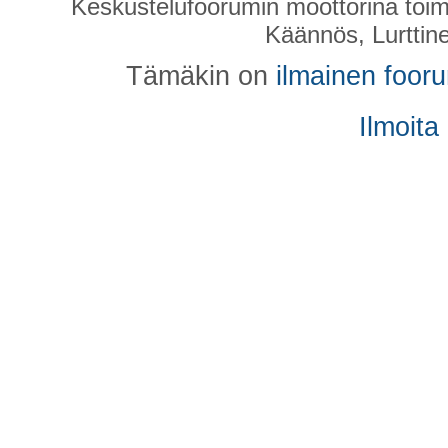
Keskustelufoorumin moottorina toim
Käännös, Lurttin
Tämäkin on
ilmainen foor
Ilmoita