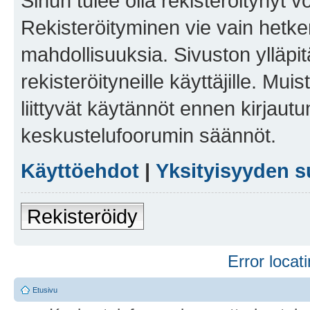
Sinun tulee olla rekisteröitynyt v
Rekisteröityminen vie vain hetken
mahdollisuuksia. Sivuston ylläpit
rekisteröityneille käyttäjille. Mu
liittyvät käytännöt ennen kirjau
keskustelufoorumin säännöt.
Käyttöehdot
|
Yksityisyyden s
Rekisteröidy
Error locati
Etusivu