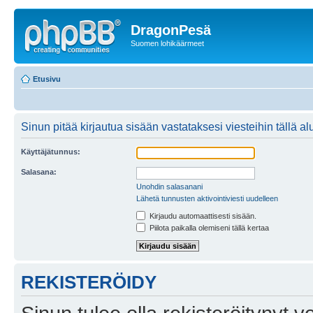
DragonPesä
Suomen lohikäärmeet
Etusivu
Sinun pitää kirjautua sisään vastataksesi viesteihin tällä al
Käyttäjätunnus:
Salasana:
Unohdin salasanani
Lähetä tunnusten aktivointiviesti uudelleen
Kirjaudu automaattisesti sisään.
Piilota paikalla olemiseni tällä kertaa
REKISTERÖIDY