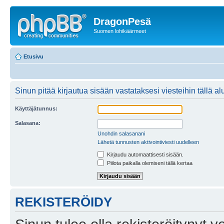
DragonPesä
Suomen lohikäärmeet
Etusivu
Sinun pitää kirjautua sisään vastataksesi viesteihin tällä al
Käyttäjätunnus:
Salasana:
Unohdin salasanani
Lähetä tunnusten aktivointiviesti uudelleen
Kirjaudu automaattisesti sisään.
Piilota paikalla olemiseni tällä kertaa
REKISTERÖIDY