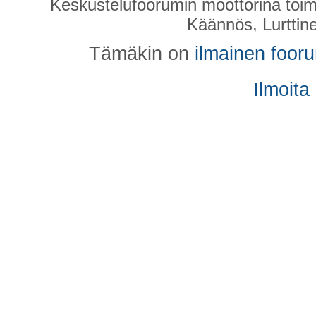
Keskustelufoorumin moottorina toim
Käännös, Lurttin
Tämäkin on
ilmainen foor
Ilmoita