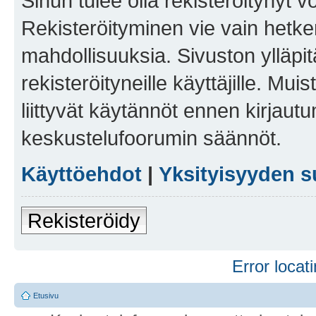
Sinun tulee olla rekisteröitynyt v
Rekisteröityminen vie vain hetken
mahdollisuuksia. Sivuston ylläpit
rekisteröityneille käyttäjille. Mu
liittyvät käytännöt ennen kirjau
keskustelufoorumin säännöt.
Käyttöehdot
|
Yksityisyyden s
Rekisteröidy
Error locati
Etusivu