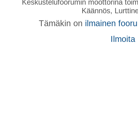
Keskustelufoorumin moottorina toim
Käännös, Lurttin
Tämäkin on
ilmainen foor
Ilmoita