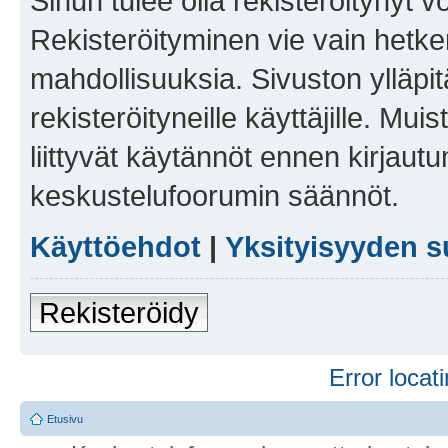
Sinun tulee olla rekisteröitynyt v
Rekisteröityminen vie vain hetken
mahdollisuuksia. Sivuston ylläpit
rekisteröityneille käyttäjille. Mu
liittyvät käytännöt ennen kirjau
keskustelufoorumin säännöt.
Käyttöehdot
|
Yksityisyyden s
Rekisteröidy
Error locati
Etusivu