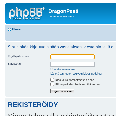
DragonPesä
Suomen lohikäärmeet
Etusivu
Sinun pitää kirjautua sisään vastataksesi viesteihin tällä al
Käyttäjätunnus:
Salasana:
Unohdin salasanani
Lähetä tunnusten aktivointiviesti uudelleen
Kirjaudu automaattisesti sisään.
Piilota paikalla olemiseni tällä kertaa
REKISTERÖIDY