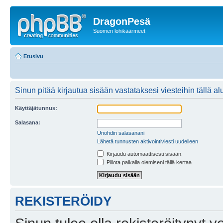
DragonPesä
Suomen lohikäärmeet
Etusivu
Sinun pitää kirjautua sisään vastataksesi viesteihin tällä al
Käyttäjätunnus:
Salasana:
Unohdin salasanani
Lähetä tunnusten aktivointiviesti uudelleen
Kirjaudu automaattisesti sisään.
Piilota paikalla olemiseni tällä kertaa
REKISTERÖIDY