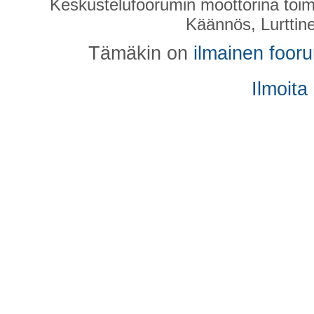
Keskustelufoorumin moottorina toim
Käännös, Lurttin
Tämäkin on
ilmainen foor
Ilmoita