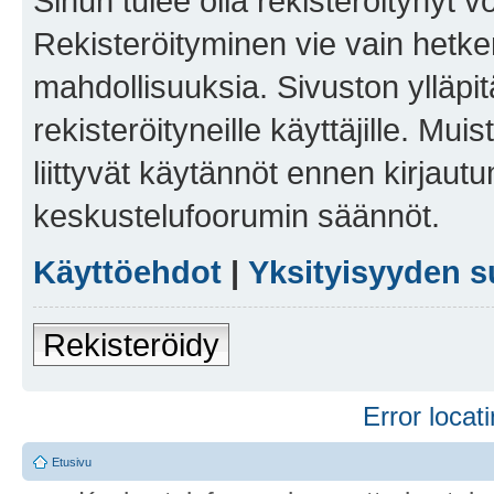
Sinun tulee olla rekisteröitynyt v
Rekisteröityminen vie vain hetken
mahdollisuuksia. Sivuston ylläpit
rekisteröityneille käyttäjille. Mu
liittyvät käytännöt ennen kirjau
keskustelufoorumin säännöt.
Käyttöehdot
|
Yksityisyyden s
Rekisteröidy
Error locati
Etusivu