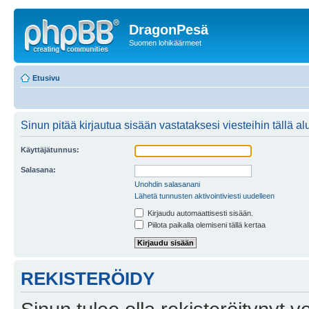
DragonPesä
Suomen lohikäärmeet
Etusivu
Sinun pitää kirjautua sisään vastataksesi viesteihin tällä al
Käyttäjätunnus:
Salasana:
Unohdin salasanani
Lähetä tunnusten aktivointiviesti uudelleen
Kirjaudu automaattisesti sisään.
Piilota paikalla olemiseni tällä kertaa
REKISTERÖIDY