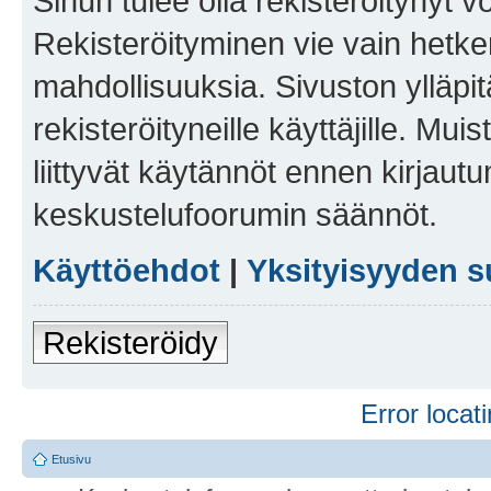
Sinun tulee olla rekisteröitynyt v
Rekisteröityminen vie vain hetken
mahdollisuuksia. Sivuston ylläpit
rekisteröityneille käyttäjille. Mu
liittyvät käytännöt ennen kirjau
keskustelufoorumin säännöt.
Käyttöehdot
|
Yksityisyyden s
Rekisteröidy
Error locati
Etusivu