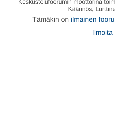
Keskustelufoorumin moottorina toim
Käännös, Lurttin
Tämäkin on
ilmainen foor
Ilmoita