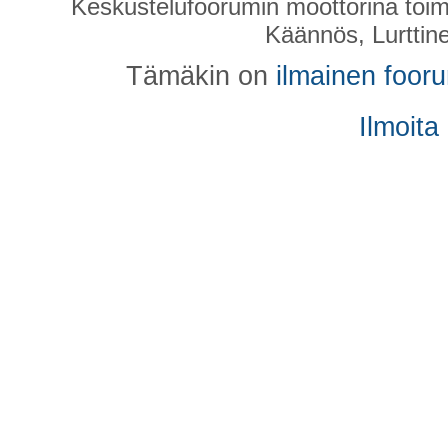
Keskustelufoorumin moottorina toim
Käännös, Lurttin
Tämäkin on
ilmainen foor
Ilmoita