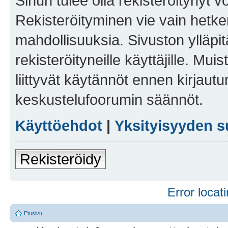
Sinun tulee olla rekisteröitynyt v
Rekisteröityminen vie vain hetken
mahdollisuuksia. Sivuston ylläpit
rekisteröityneille käyttäjille. Mu
liittyvät käytännöt ennen kirjau
keskustelufoorumin säännöt.
Käyttöehdot
|
Yksityisyyden s
Rekisteröidy
Error locati
Etusivu