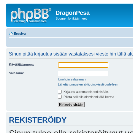
DragonPesä
Suomen lohikäärmeet
Etusivu
Sinun pitää kirjautua sisään vastataksesi viesteihin tällä al
Käyttäjätunnus:
Salasana:
Unohdin salasanani
Lähetä tunnusten aktivointiviesti uudelleen
Kirjaudu automaattisesti sisään.
Piilota paikalla olemiseni tällä kertaa
REKISTERÖIDY