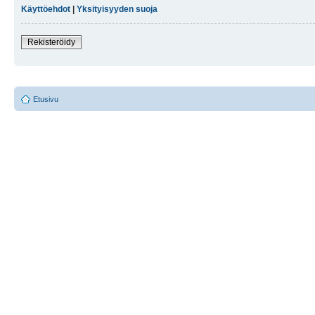
Käyttöehdot
|
Yksityisyyden suoja
Rekisteröidy
Etusivu