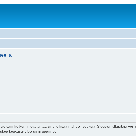
ueella
vie vain hetken, mutta antaa sinulle lisää mahdollisuuksia. Sivuston ylläpitäjä voi my
 lukea keskustelufoorumin säännöt.