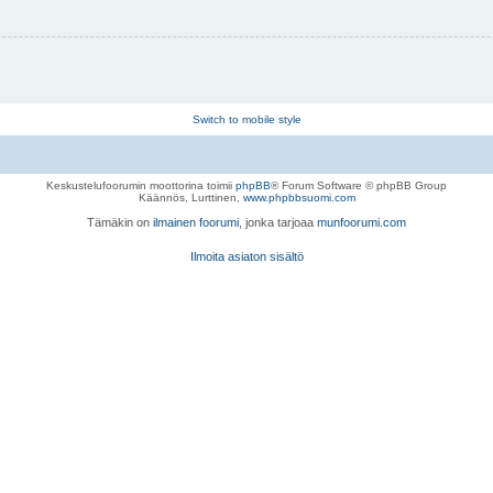
Switch to mobile style
Keskustelufoorumin moottorina toimii
phpBB
® Forum Software © phpBB Group
Käännös, Lurttinen,
www.phpbbsuomi.com
Tämäkin on
ilmainen foorumi
, jonka tarjoaa
munfoorumi.com
Ilmoita asiaton sisältö