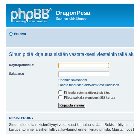
DragonPesä
Suomen lohikäärmeet
Etusivu
Sinun pitää kirjautua sisään vastataksesi viesteihin tällä al
Käyttäjätunnus:
Salasana:
Unohdin salasanani
Lähetä tunnusten aktivointiviesti uudelleen
Kirjaudu automaattisesti sisään.
Piilota paikalla olemiseni tällä kertaa
REKISTERÖIDY
Sinun tulee olla rekisteröitynyt voidaksesi kirjautua sisään. Rekisteröityminen 
käyttöehtomme ja siihen liittyvät käytännöt ennen kirjautumista. Muista myös