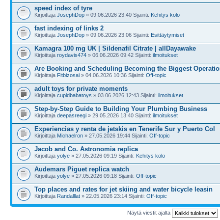
speed index of tyre
Kirjoittaja
JosephDop
» 09.06.2026 23:40 Sijainti:
Kehitys kolo
fast indexing of links 2
Kirjoittaja
JosephDop
» 09.06.2026 23:06 Sijainti:
Esittäytymiset
Kamagra 100 mg UK | Sildenafil Citrate | allDayawake
Kirjoittaja
roydavis474
» 06.06.2026 09:42 Sijainti:
ilmoitukset
Are Booking and Scheduling Becoming the Biggest Operatio
Kirjoittaja
Fitbizosai
» 04.06.2026 10:36 Sijainti:
Off-topic
adult toys for private moments
Kirjoittaja
cupidbabatoys
» 03.06.2026 12:43 Sijainti:
ilmoitukset
Step-by-Step Guide to Building Your Plumbing Business
Kirjoittaja
deepasreegi
» 29.05.2026 13:40 Sijainti:
ilmoitukset
Experiencias y renta de jetskis en Tenerife Sur y Puerto Col
Kirjoittaja
Michaelron
» 27.05.2026 19:44 Sijainti:
Off-topic
Jacob and Co. Astronomia replica
Kirjoittaja
yolye
» 27.05.2026 09:19 Sijainti:
Kehitys kolo
Audemars Piguet replica watch
Kirjoittaja
yolye
» 27.05.2026 09:18 Sijainti:
Off-topic
Top places and rates for jet skiing and water bicycle leasin
Kirjoittaja
Randalllat
» 22.05.2026 23:14 Sijainti:
Off-topic
Näytä viestit ajalta