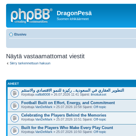
DragonPesä
Suomen lohikäärmeet
Etusivu
Näytä vastaamattomat viestit
Siirry tarkennettuun hakuun
AIHEET
التطوير العقاري في السعودية.. ركيزة للنمو الاقتصادي والاستثم
Kirjoittaja
xafibi8008
» 26.07.2026 11:41 Sijainti:
ilmoitukset
Football Built on Effort, Energy, and Commitment
Kirjoittaja
VanDeMark
» 25.07.2026 10:58 Sijainti:
Off-topic
Celebrating the Players Behind the Memories
Kirjoittaja
VanDeMark
» 25.07.2026 10:51 Sijainti:
Off-topic
Built for the Players Who Make Every Play Count
Kirjoittaja
VanDeMark
» 25.07.2026 10:50 Sijainti:
Off-topic