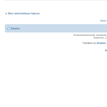
Siirry tarkennettuun hakuun
Error 
Etusivu
Keskustelufoorumin moottorina
Käännös, Lu
Tämäkin on
ilmainen
Il