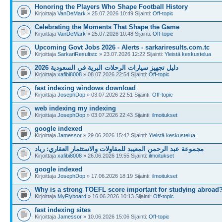
Honoring the Players Who Shape Football History
Kirjoittaja
VanDeMark
» 25.07.2026 10:49 Sijainti:
Off-topic
Celebrating the Moments That Shape the Game
Kirjoittaja
VanDeMark
» 25.07.2026 10:48 Sijainti:
Off-topic
Upcoming Govt Jobs 2026 - Alerts - sarkariresults.com.tc
Kirjoittaja
SarkariResultstc
» 23.07.2026 12:22 Sijainti:
Yleistä keskustelua
دليل تجهيز سيارات الرحلات البرية في السعودية 2026
Kirjoittaja
xafibi8008
» 08.07.2026 22:54 Sijainti:
Off-topic
fast indexing windows download
Kirjoittaja
JosephDop
» 03.07.2026 22:51 Sijainti:
Off-topic
web indexing my indexing
Kirjoittaja
JosephDop
» 03.07.2026 22:43 Sijainti:
ilmoitukset
google indexed
Kirjoittaja
Jamessor
» 29.06.2026 15:42 Sijainti:
Yleistä keskustelua
مجموعة عبد الرحمن المعيبد للمقاولات والاستثمار العقاري: رياد
Kirjoittaja
xafibi8008
» 26.06.2026 19:55 Sijainti:
ilmoitukset
google indexed
Kirjoittaja
JosephDop
» 17.06.2026 18:19 Sijainti:
ilmoitukset
Why is a strong TOEFL score important for studying abroad
Kirjoittaja
MyFlyboard
» 16.06.2026 10:13 Sijainti:
Off-topic
fast indexing sites
Kirjoittaja
Jamessor
» 10.06.2026 15:06 Sijainti:
Off-topic