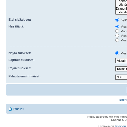
Etsi sisäalueet:
Kyll
Hae täältä:
Viest
Vain 
Viest
Viest
Näytä tulokset:
Viest
Lajittele tulokset:
Rajaa tulokset:
Palauta ensimmäiset:
Error 
Etusivu
Keskustelufoorumin moottorina
Käännös, Lu
Tämäkin on
ilmainen