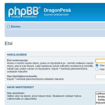
DragonPesä
Suomen lohikäärmeet
Etusivu
Etsi
HAKULAUSEKE
Etsi avainsanoja:
Aseta
+
merkki sanan eteen, jonka on löydyttävä ja
-
merkki sellaisen sanan
Hae k
eteen, jota ei saa löytyä. Laita haettavat sanat sulkuihin erotettuna
|
-merkillä,
mikäli vain yhden sanan on löydyttävä. Käytä *-merkkiä jokerimerkkinä
Hae k
osittaisiin hakuihin
Hae käyttäjätunnuksella:
Käytä *-merkkiä jokerimerkkinä osittaisiin hakuihin
HAUN VAIHTOEHDOT
Hae alueittain:
Valitse alue tai alueet, josta haluat etsiä. Sisäalueet voidaan hakea
valitsemalla se alapuolelta.