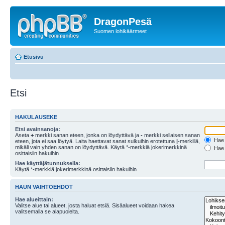
DragonPesä
Suomen lohikäärmeet
Etusivu
Etsi
HAKULAUSEKE
Etsi avainsanoja:
Aseta
+
merkki sanan eteen, jonka on löydyttävä ja
-
merkki sellaisen sanan
Hae k
eteen, jota ei saa löytyä. Laita haettavat sanat sulkuihin erotettuna
|
-merkillä,
mikäli vain yhden sanan on löydyttävä. Käytä *-merkkiä jokerimerkkinä
Hae k
osittaisiin hakuihin
Hae käyttäjätunnuksella:
Käytä *-merkkiä jokerimerkkinä osittaisiin hakuihin
HAUN VAIHTOEHDOT
Hae alueittain:
Valitse alue tai alueet, josta haluat etsiä. Sisäalueet voidaan hakea
valitsemalla se alapuolelta.