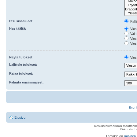
Etsi sisäalueet:
Kyll
Hae täältä:
Viest
Vain 
Viest
Viest
Näytä tulokset:
Viest
Lajittele tulokset:
Rajaa tulokset:
Palauta ensimmäiset:
Error 
Etusivu
Keskustelufoorumin moottorina
Käännös, Lu
Tämäkin on
ilmainen