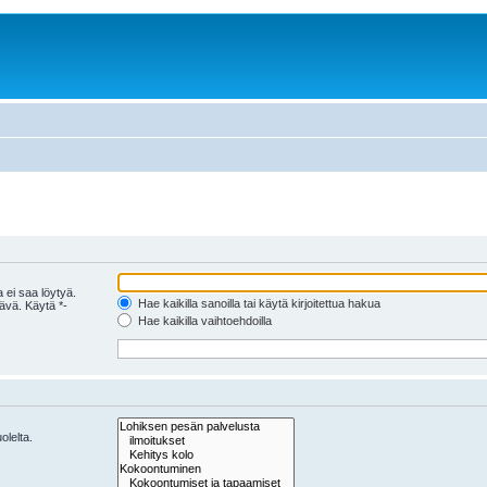
 ei saa löytyä.
Hae kaikilla sanoilla tai käytä kirjoitettua hakua
tävä. Käytä *-
Hae kaikilla vaihtoehdoilla
olelta.