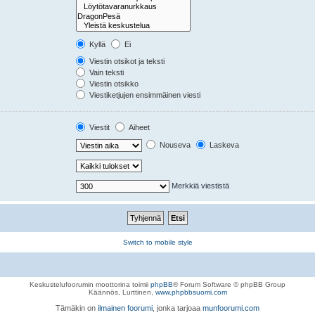
Kyllä
Ei
Viestin otsikot ja teksti
Vain teksti
Viestin otsikko
Viestiketjujen ensimmäinen viesti
Viestit
Aiheet
Nouseva
Laskeva
Merkkiä viestistä
Switch to mobile style
Keskustelufoorumin moottorina toimii
phpBB
® Forum Software © phpBB Group
Käännös, Lurttinen,
www.phpbbsuomi.com
Tämäkin on
ilmainen foorumi
, jonka tarjoaa
munfoorumi.com