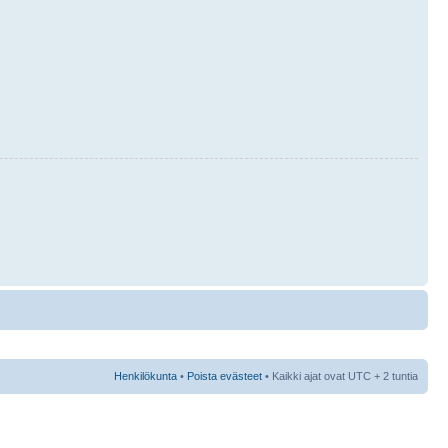
Henkilökunta
•
Poista evästeet
• Kaikki ajat ovat UTC + 2 tuntia