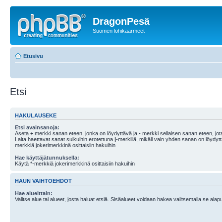
DragonPesä
Suomen lohikäärmeet
Etusivu
Etsi
HAKULAUSEKE
Etsi avainsanoja:
Aseta
+
merkki sanan eteen, jonka on löydyttävä ja
-
merkki sellaisen sanan eteen, jota
Laita haettavat sanat sulkuihin erotettuna
|
-merkillä, mikäli vain yhden sanan on löydyt
merkkiä jokerimerkkinä osittaisiin hakuihin
Hae käyttäjätunnuksella:
Käytä *-merkkiä jokerimerkkinä osittaisiin hakuihin
HAUN VAIHTOEHDOT
Hae alueittain:
Valitse alue tai alueet, josta haluat etsiä. Sisäalueet voidaan hakea valitsemalla se alapu