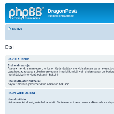
DragonPesä
Suomen lohikäärmeet
Etusivu
Etsi
HAKULAUSEKE
Etsi avainsanoja:
Aseta
+
merkki sanan eteen, jonka on löydyttävä ja
-
merkki sellaisen sanan eteen, jota
Laita haettavat sanat sulkuihin erotettuna
|
-merkillä, mikäli vain yhden sanan on löydyt
merkkiä jokerimerkkinä osittaisiin hakuihin
Hae käyttäjätunnuksella:
Käytä *-merkkiä jokerimerkkinä osittaisiin hakuihin
HAUN VAIHTOEHDOT
Hae alueittain:
Valitse alue tai alueet, josta haluat etsiä. Sisäalueet voidaan hakea valitsemalla se alapu