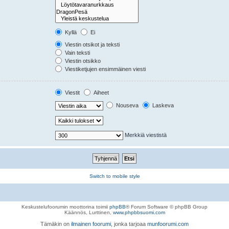
Kyllä
Ei
Viestin otsikot ja teksti
Vain teksti
Viestin otsikko
Viestiketjujen ensimmäinen viesti
Viestit
Aiheet
Nouseva
Laskeva
Merkkiä viestistä
Switch to mobile style
Keskustelufoorumin moottorina toimii
phpBB
® Forum Software © phpBB Group
Käännös, Lurttinen,
www.phpbbsuomi.com
Tämäkin on
ilmainen foorumi
, jonka tarjoaa
munfoorumi.com