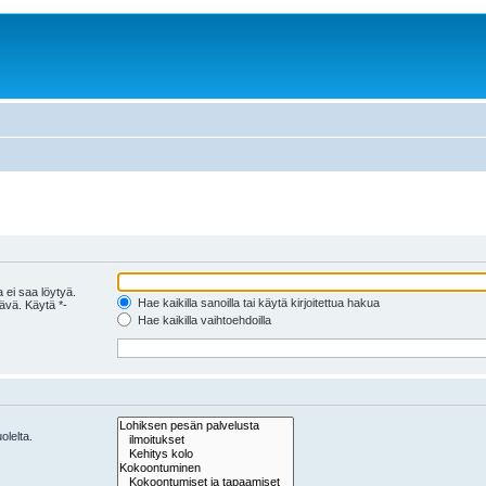
 ei saa löytyä.
Hae kaikilla sanoilla tai käytä kirjoitettua hakua
tävä. Käytä *-
Hae kaikilla vaihtoehdoilla
olelta.