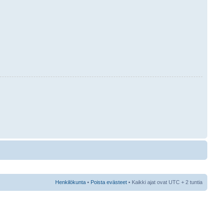
Henkilökunta
•
Poista evästeet
• Kaikki ajat ovat UTC + 2 tuntia