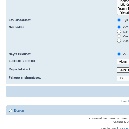
Etsi sisäalueet:
Kyll
Hae täältä:
Viest
Vain 
Viest
Viest
Näytä tulokset:
Viest
Lajittele tulokset:
Rajaa tulokset:
Palauta ensimmäiset:
Error 
Etusivu
Keskustelufoorumin moottorina
Käännös, Lu
Tämäkin on
ilmainen