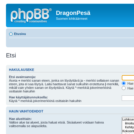
DragonPesä
Suomen lohikäärmeet
Etusivu
Etsi
HAKULAUSEKE
Etsi avainsanoja:
Aseta
+
merkki sanan eteen, jonka on löydyttävä ja
-
merkki sellaisen sanan
Hae k
eteen, jota ei saa löytyä. Laita haettavat sanat sulkuihin erotettuna
|
-merkillä,
mikäli vain yhden sanan on löydyttävä. Käytä *-merkkiä jokerimerkkinä
Hae k
osittaisiin hakuihin
Hae käyttäjätunnuksella:
Käytä *-merkkiä jokerimerkkinä osittaisiin hakuihin
HAUN VAIHTOEHDOT
Hae alueittain:
Valitse alue tai alueet, josta haluat etsiä. Sisäalueet voidaan hakea
valitsemalla se alapuolelta.