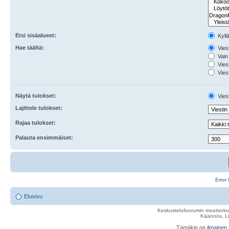
Etsi sisäalueet:
Kyll
Hae täältä:
Viest
Vain 
Viest
Viest
Näytä tulokset:
Viest
Lajittele tulokset:
Rajaa tulokset:
Palauta ensimmäiset:
Error 
Etusivu
Keskustelufoorumin moottorina
Käännös, Lu
Tämäkin on
ilmainen