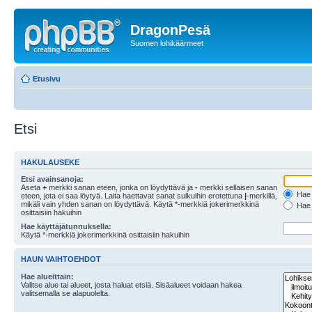
DragonPesä
Suomen lohikäärmeet
Etusivu
Etsi
HAKULAUSEKE
Etsi avainsanoja:
Aseta
+
merkki sanan eteen, jonka on löydyttävä ja
-
merkki sellaisen sanan
Hae k
eteen, jota ei saa löytyä. Laita haettavat sanat sulkuihin erotettuna
|
-merkillä,
mikäli vain yhden sanan on löydyttävä. Käytä *-merkkiä jokerimerkkinä
Hae k
osittaisiin hakuihin
Hae käyttäjätunnuksella:
Käytä *-merkkiä jokerimerkkinä osittaisiin hakuihin
HAUN VAIHTOEHDOT
Hae alueittain:
Valitse alue tai alueet, josta haluat etsiä. Sisäalueet voidaan hakea
valitsemalla se alapuolelta.