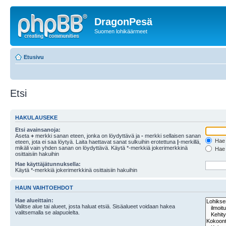
DragonPesä
Suomen lohikäärmeet
Etusivu
Etsi
HAKULAUSEKE
Etsi avainsanoja:
Aseta
+
merkki sanan eteen, jonka on löydyttävä ja
-
merkki sellaisen sanan
Hae k
eteen, jota ei saa löytyä. Laita haettavat sanat sulkuihin erotettuna
|
-merkillä,
mikäli vain yhden sanan on löydyttävä. Käytä *-merkkiä jokerimerkkinä
Hae k
osittaisiin hakuihin
Hae käyttäjätunnuksella:
Käytä *-merkkiä jokerimerkkinä osittaisiin hakuihin
HAUN VAIHTOEHDOT
Hae alueittain:
Valitse alue tai alueet, josta haluat etsiä. Sisäalueet voidaan hakea
valitsemalla se alapuolelta.