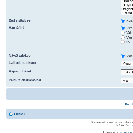
Etsi sisäalueet:
Kyll
Hae täältä:
Viest
Vain 
Viest
Viest
Näytä tulokset:
Viest
Lajittele tulokset:
Rajaa tulokset:
Palauta ensimmäiset:
Error 
Etusivu
Keskustelufoorumin moottorina
Käännös, Lu
Tämäkin on
ilmainen