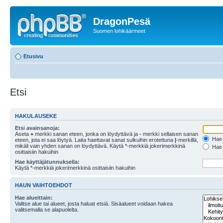
DragonPesä
Suomen lohikäärmeet
Etusivu
Etsi
HAKULAUSEKE
Etsi avainsanoja:
Aseta
+
merkki sanan eteen, jonka on löydyttävä ja
-
merkki sellaisen sanan
Hae k
eteen, jota ei saa löytyä. Laita haettavat sanat sulkuihin erotettuna
|
-merkillä,
mikäli vain yhden sanan on löydyttävä. Käytä *-merkkiä jokerimerkkinä
Hae k
osittaisiin hakuihin
Hae käyttäjätunnuksella:
Käytä *-merkkiä jokerimerkkinä osittaisiin hakuihin
HAUN VAIHTOEHDOT
Hae alueittain:
Valitse alue tai alueet, josta haluat etsiä. Sisäalueet voidaan hakea
valitsemalla se alapuolelta.