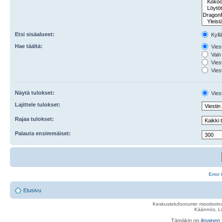
Etsi sisäalueet:
Kyll
Hae täältä:
Viest
Vain 
Viest
Viest
Näytä tulokset:
Viest
Lajittele tulokset:
Rajaa tulokset:
Palauta ensimmäiset:
Error 
Etusivu
Keskustelufoorumin moottorina
Käännös, Lu
Tämäkin on
ilmainen