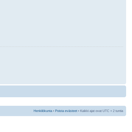
Henkilökunta
•
Poista evästeet
• Kaikki ajat ovat UTC + 2 tuntia