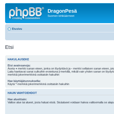
DragonPesä
Suomen lohikäärmeet
Etusivu
Etsi
HAKULAUSEKE
Etsi avainsanoja:
Aseta
+
merkki sanan eteen, jonka on löydyttävä ja
-
merkki sellaisen sanan eteen, jota
Laita haettavat sanat sulkuihin erotettuna
|
-merkillä, mikäli vain yhden sanan on löydyt
merkkiä jokerimerkkinä osittaisiin hakuihin
Hae käyttäjätunnuksella:
Käytä *-merkkiä jokerimerkkinä osittaisiin hakuihin
HAUN VAIHTOEHDOT
Hae alueittain:
Valitse alue tai alueet, josta haluat etsiä. Sisäalueet voidaan hakea valitsemalla se alapu