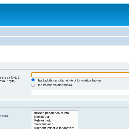
 ei saa löytyä.
Hae kaikilla sanoilla tai käytä kirjoitettua hakua
tävä. Käytä *-
Hae kaikilla vaihtoehdoilla
olelta.