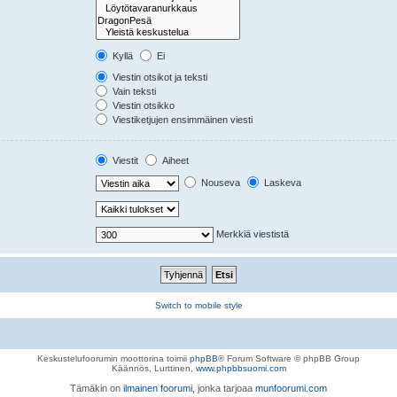
Kyllä
Ei
Viestin otsikot ja teksti
Vain teksti
Viestin otsikko
Viestiketjujen ensimmäinen viesti
Viestit
Aiheet
Nouseva
Laskeva
Merkkiä viestistä
Switch to mobile style
Keskustelufoorumin moottorina toimii
phpBB
® Forum Software © phpBB Group
Käännös, Lurttinen,
www.phpbbsuomi.com
Tämäkin on
ilmainen foorumi
, jonka tarjoaa
munfoorumi.com