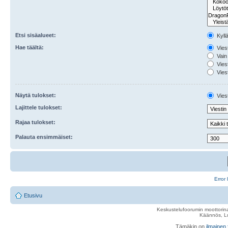
Etsi sisäalueet:
Kyll
Hae täältä:
Viest
Vain 
Viest
Viest
Näytä tulokset:
Viest
Lajittele tulokset:
Rajaa tulokset:
Palauta ensimmäiset:
Error 
Etusivu
Keskustelufoorumin moottorina
Käännös, Lu
Tämäkin on
ilmainen