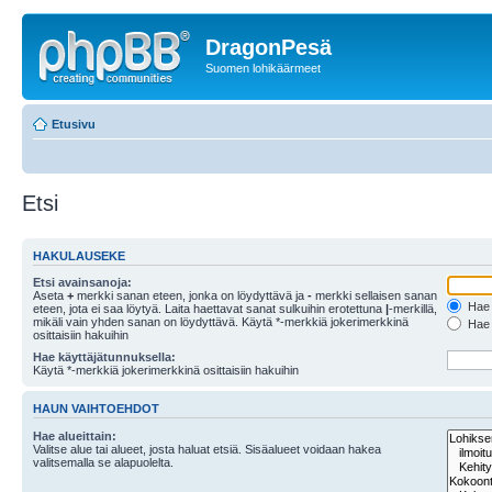
DragonPesä
Suomen lohikäärmeet
Etusivu
Etsi
HAKULAUSEKE
Etsi avainsanoja:
Aseta
+
merkki sanan eteen, jonka on löydyttävä ja
-
merkki sellaisen sanan
Hae k
eteen, jota ei saa löytyä. Laita haettavat sanat sulkuihin erotettuna
|
-merkillä,
mikäli vain yhden sanan on löydyttävä. Käytä *-merkkiä jokerimerkkinä
Hae k
osittaisiin hakuihin
Hae käyttäjätunnuksella:
Käytä *-merkkiä jokerimerkkinä osittaisiin hakuihin
HAUN VAIHTOEHDOT
Hae alueittain:
Valitse alue tai alueet, josta haluat etsiä. Sisäalueet voidaan hakea
valitsemalla se alapuolelta.