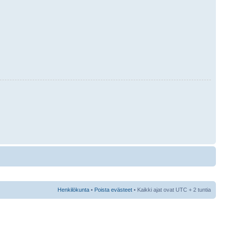
Henkilökunta
•
Poista evästeet
• Kaikki ajat ovat UTC + 2 tuntia