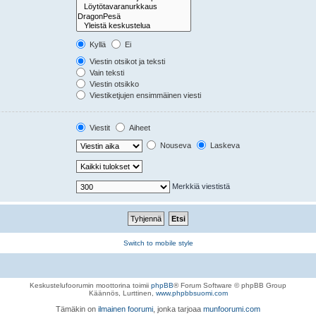
Kyllä
Ei
Viestin otsikot ja teksti
Vain teksti
Viestin otsikko
Viestiketjujen ensimmäinen viesti
Viestit
Aiheet
Nouseva
Laskeva
Merkkiä viestistä
Switch to mobile style
Keskustelufoorumin moottorina toimii
phpBB
® Forum Software © phpBB Group
Käännös, Lurttinen,
www.phpbbsuomi.com
Tämäkin on
ilmainen foorumi
, jonka tarjoaa
munfoorumi.com