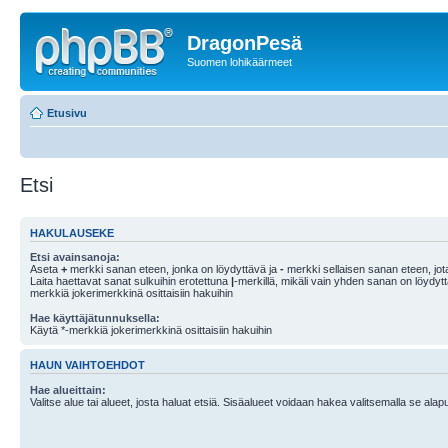
DragonPesä
Suomen lohikäärmeet
Etusivu
Etsi
HAKULAUSEKE
Etsi avainsanoja:
Aseta
+
merkki sanan eteen, jonka on löydyttävä ja
-
merkki sellaisen sanan eteen, jota
Laita haettavat sanat sulkuihin erotettuna
|
-merkillä, mikäli vain yhden sanan on löydyt
merkkiä jokerimerkkinä osittaisiin hakuihin
Hae käyttäjätunnuksella:
Käytä *-merkkiä jokerimerkkinä osittaisiin hakuihin
HAUN VAIHTOEHDOT
Hae alueittain:
Valitse alue tai alueet, josta haluat etsiä. Sisäalueet voidaan hakea valitsemalla se alapu