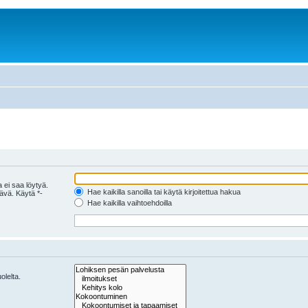
 ei saa löytyä.
Hae kaikilla sanoilla tai käytä kirjoitettua hakua
tävä. Käytä *-
Hae kaikilla vaihtoehdoilla
olelta.