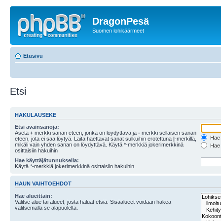
DragonPesä
Suomen lohikäärmeet
Etusivu
Etsi
HAKULAUSEKE
Etsi avainsanoja:
Aseta
+
merkki sanan eteen, jonka on löydyttävä ja
-
merkki sellaisen sanan
Hae k
eteen, jota ei saa löytyä. Laita haettavat sanat sulkuihin erotettuna
|
-merkillä,
mikäli vain yhden sanan on löydyttävä. Käytä *-merkkiä jokerimerkkinä
Hae k
osittaisiin hakuihin
Hae käyttäjätunnuksella:
Käytä *-merkkiä jokerimerkkinä osittaisiin hakuihin
HAUN VAIHTOEHDOT
Hae alueittain:
Valitse alue tai alueet, josta haluat etsiä. Sisäalueet voidaan hakea
valitsemalla se alapuolelta.