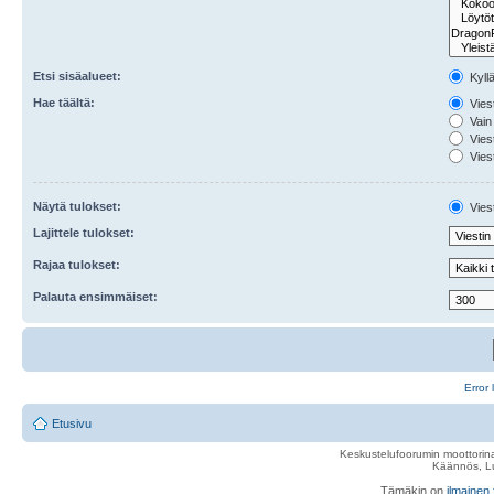
Etsi sisäalueet:
Kyll
Hae täältä:
Viest
Vain 
Viest
Viest
Näytä tulokset:
Viest
Lajittele tulokset:
Rajaa tulokset:
Palauta ensimmäiset:
Error 
Etusivu
Keskustelufoorumin moottorina
Käännös, Lu
Tämäkin on
ilmainen